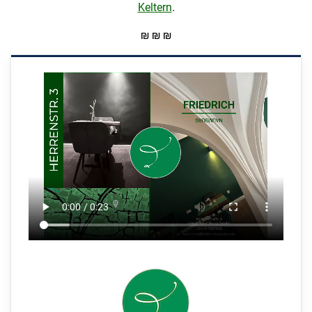
Keltern
.
₪ ₪ ₪