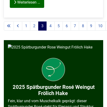
Weiterlesen …
1
2
3
4
5
6
7
8
9
10
2025 Spätburgunder Rosé Weingut
Frölich Hake
Fein, klar und vom Muschelkalk geprägt: dieser
Spätburgunder Rosé steht für Eleganz und Struktur.