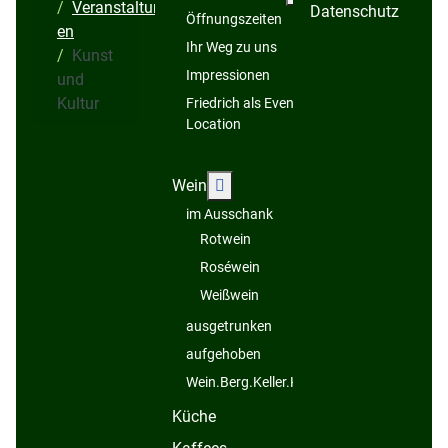
Veranstaltung
Datenschutz
Öffnungszeiten
en
team@friedrich
Ihr Weg zu uns
Kunst
Impressionen
und
Kultur
Friedrich als Event-
Location
Weitere Informationen: Wein
Wein
im Ausschank
Rotwein
Roséwein
Weißwein
ausgetrunken
aufgehoben
Wein.Berg.Keller.Kelter...
Küche