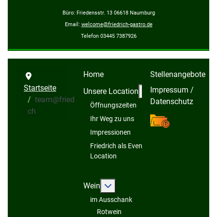
Büro: Friedensstr. 13 06618 Naumburg
Email:
welcome@friedrich-gastro.de
Telefon 03445 7387926
Home
Stellenangebote
Startseite
Impressum /
Weitere Information
Unsere Location
team@friedri
Datenschutz
Öffnungszeiten
ch
team@friedri
Ihr Weg zu uns
Impressionen
Friedrich als Event-
Location
Weitere Informationen: Wein
Wein
im Ausschank
Rotwein