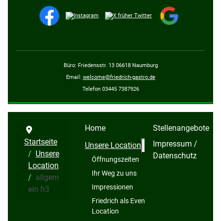
Büro: Friedensstr. 13 06618 Naumburg
Email:
welcome@friedrich-gastro.de
Telefon 03445 7387926
Home
Stellenangebote
Startseite
Impressum /
Weitere Information
Unsere Location
Unsere
Datenschutz
Öffnungszeiten
Location
team@friedrich
Ihr Weg zu uns
allgem
Impressionen
ein h3
Friedrich als Event-
Location